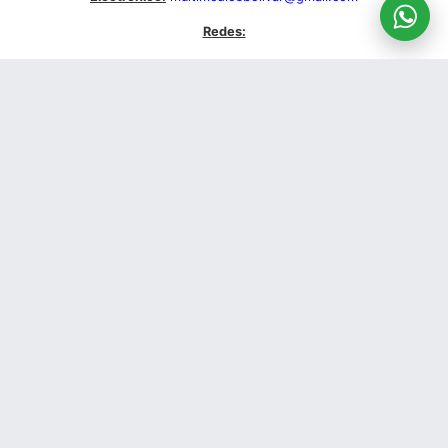
Redes:
Facebook:
FM10 Radio Ciudad
Twiter:
@fm10bolivar
Instagram:
@fm10bolivar
F.M. 98.1 Mhz. - San Carlos De Bolívar:
Dirección:
Falucho Nº 251
Dirección de Correo Electrónico:
fmlamega98@hotmail.com