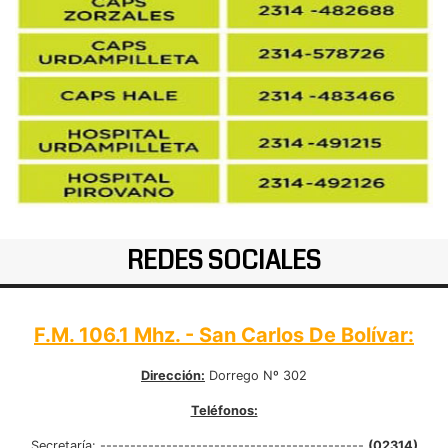
REDES SOCIALES
F.M. 106.1 Mhz. - San Carlos De Bolívar:
Dirección:
Dorrego Nº 302
Teléfonos:
Secretaría:
--------------------------------------------
(02314)