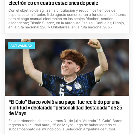
electrónico en cuatro estaciones de peaje
Con el objetivo de agilizar la circulación y reducir los tiempos de
espera, este miércoles 5 de agosto comenzarán a funcionar los tótems
para el pago manual electrónico en los peajes Riccheri, sentido
ascendente; Tristán Suárez, en la autopista Ezeiza -Cañuelas; Hinojo,
en la ruta nacional 226; y Uribelarrea, en la ruta nacional 205.-
ACTUALIDAD
“El Colo” Barco volvió a su pago: fue recibido por una
multitud y declarado “personalidad destacada” de 25
de Mayo
En la tardenoche de este viernes 31 de julio, Valentín “El Colo” Barco
regresó a su ciudad natal, 25 de Mayo; luego de haber logrado el
subcampeonato del mundo con la Selección Argentina de fútbol.