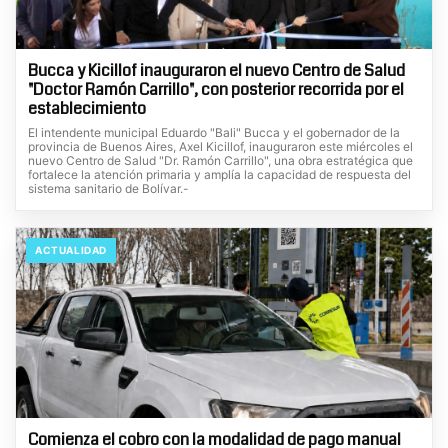
Bucca y Kicillof inauguraron el nuevo Centro de Salud
"Doctor Ramón Carrillo", con posterior recorrida por el
establecimiento
El intendente municipal Eduardo "Bali" Bucca y el gobernador de la
provincia de Buenos Aires, Axel Kicillof, inauguraron este miércoles el
nuevo Centro de Salud "Dr. Ramón Carrillo", una obra estratégica que
fortalece la atención primaria y amplía la capacidad de respuesta del
sistema sanitario de Bolívar.-
ACTUALIDAD
Comienza el cobro con la modalidad de pago manual