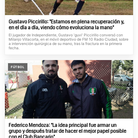
Gustavo Piccirillo: "Estamos en plena recuperación y,
en el día a día, viendo cómo evoluciona la mano"
El jugador de Independiente, Gustavo 'guvi' Piccirillo conversó con
Milanjo Villacorta, en el móvil deportivo de FM 10 Radio Ciudad, sobre
a intervención quirúrgica de su mano, tras la fractura en la primera
fecha.
FÚTBOL
Federico Mendoza: "La idea principal fue armar un
grupo y después tratar de hacer el mejor papel posible
con el Club Bancario"