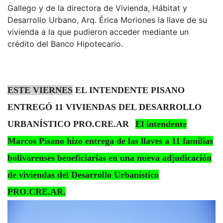
Gallego y de la directora de Vivienda, Hábitat y
Desarrollo Urbano, Arq. Érica Moriones la llave de su
vivienda a la que pudieron acceder mediante un
crédito del Banco Hipotecario.
ESTE VIERNES
EL INTENDENTE PISANO
ENTREGÓ 11 VIVIENDAS DEL DESARROLLO
URBANÍSTICO PRO.CRE.AR
El intendente
Marcos Pisano hizo entrega de las llaves a 11 familias
bolivarenses beneficiarias en una nueva adjudicación
de viviendas del Desarrollo Urbanístico
PRO.CRE.AR.