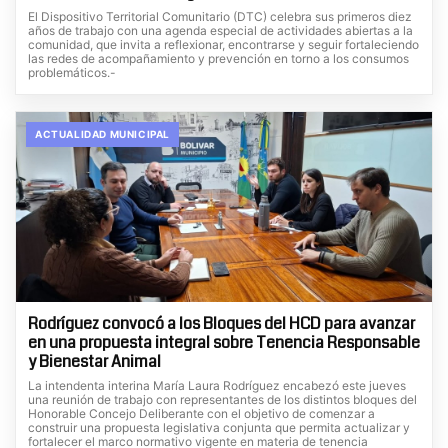
El Dispositivo Territorial Comunitario (DTC) celebra sus primeros diez
años de trabajo con una agenda especial de actividades abiertas a la
comunidad, que invita a reflexionar, encontrarse y seguir fortaleciendo
las redes de acompañamiento y prevención en torno a los consumos
problemáticos.-
ACTUALIDAD MUNICIPAL
Rodríguez convocó a los Bloques del HCD para avanzar
en una propuesta integral sobre Tenencia Responsable
y Bienestar Animal
La intendenta interina María Laura Rodríguez encabezó este jueves
una reunión de trabajo con representantes de los distintos bloques del
Honorable Concejo Deliberante con el objetivo de comenzar a
construir una propuesta legislativa conjunta que permita actualizar y
fortalecer el marco normativo vigente en materia de tenencia