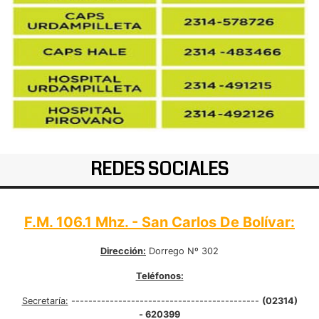
REDES SOCIALES
F.M. 106.1 Mhz. - San Carlos De Bolívar:
Dirección:
Dorrego Nº 302
Teléfonos:
Secretaría:
--------------------------------------------
(02314)
- 620399