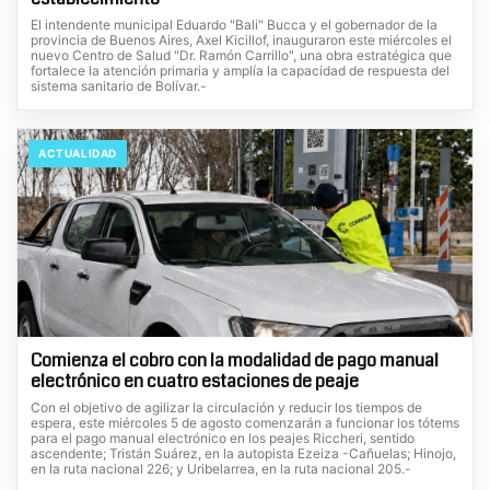
El intendente municipal Eduardo "Bali" Bucca y el gobernador de la
provincia de Buenos Aires, Axel Kicillof, inauguraron este miércoles el
nuevo Centro de Salud "Dr. Ramón Carrillo", una obra estratégica que
fortalece la atención primaria y amplía la capacidad de respuesta del
sistema sanitario de Bolívar.-
ACTUALIDAD
Comienza el cobro con la modalidad de pago manual
electrónico en cuatro estaciones de peaje
Con el objetivo de agilizar la circulación y reducir los tiempos de
espera, este miércoles 5 de agosto comenzarán a funcionar los tótems
para el pago manual electrónico en los peajes Riccheri, sentido
ascendente; Tristán Suárez, en la autopista Ezeiza -Cañuelas; Hinojo,
en la ruta nacional 226; y Uribelarrea, en la ruta nacional 205.-