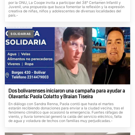
por la ONU, La Coope invita a participar del 38° Certamen Infantil y
Juvenil, una propuesta que busca fomentar la reflexión y la expresión
creativa de niñas, niños y adolescentes de diversas localidades del
país.-
SOLIDARIAS
Dos bolivarenses iniciaron una campaña para ayudar a
Olavarría: Paola Colatto y Braian Tiseira
En diálogo con Sandra Renna, Paola contó que hasta el martes
estarán recibiendo donaciones para enviar a la ciudad vecina, tras el
fenómeno climático que ocasionó la emergencia. Fuertes ráfagas de
viento, y lluvia torrencial generó la caída del servicio eléctrico, falta
de agua y voladura de techos con familias muy perjudicadas.-