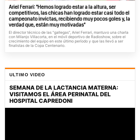
Ariel Ferrari: "Hemos logrado estar a la altura, ser
competitivos, las chicas han logrado estar casi todo el
campeonato invictas, recibiendo muy pocos goles y, la
verdad que, están muy motivadas"
El director técnico de las "gallegas", Ariel Ferrari, mantuvo una charla
con Milanjo Villacorta, en el móvil deportivo de Radioshow, sobre el
crecimiento del equipo en este último período y que las llevó a ser
finalistas de la Copa Centenario.
ULTIMO VIDEO