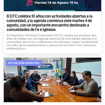
El DTC celebra 10 años con actividades abiertas a la
comunidad, y la agenda comienza este martes 4 de
agosto, con un importante encuentro destinado a
comunidades de Fe e Iglesias
El Dispositivo Territorial Comunitario (DTC) celebra sus primeros diez
años de trabajo con una agenda especial de actividades abiertas a la
comunidad, que invita a reflexionar, encontrarse y seguir fortaleciendo
las redes de acompañamiento y prevención en torno a los consumos
problemáticos.-
ACTUALIDAD MUNICIPAL