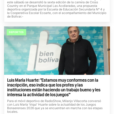
este sábado se desarrolló la sexta edición de la carrera de Cross
Country en el Parque Municipal Las Acollaradas, una propuesta
deportiva organizada por la Escuela de Educación Secundaria N° 4 y
la Cooperativa Escolar Ecoarte, con el acompañamiento del Municipio
de Bolívar.-
DEPORTES
Luis María Huarte: "Estamos muy conformes con la
inscripción, eso indica que los profes y las
instituciones están haciendo un trabajo bueno y les
interesa la actividad de los juegos”
Para el móvil deportivo de RadioShow, Milanjo Villacorta conversó
con Luis María 'triqui' Huarte sobre la actualidad de los Juegos
Bonaerenses 2026 que ya se encuentran en marcha con las etapas
locales.