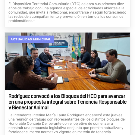
El Dispositivo Territorial Comunitario (DTC) celebra sus primeros diez
años de trabajo con una agenda especial de actividades abiertas a la
comunidad, que invita a reflexionar, encontrarse y seguir fortaleciendo
las redes de acompañamiento y prevención en torno a los consumos
problemáticos.-
ACTUALIDAD MUNICIPAL
Rodríguez convocó a los Bloques del HCD para avanzar
en una propuesta integral sobre Tenencia Responsable
y Bienestar Animal
La intendenta interina María Laura Rodríguez encabezó este jueves
una reunión de trabajo con representantes de los distintos bloques del
Honorable Concejo Deliberante con el objetivo de comenzar a
construir una propuesta legislativa conjunta que permita actualizar y
fortalecer el marco normativo vigente en materia de tenencia