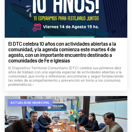
El DTC celebra 10 años con actividades abiertas a la
comunidad, y la agenda comienza este martes 4 de
agosto, con un importante encuentro destinado a
comunidades de Fe e Iglesias
El Dispositivo Territorial Comunitario (DTC) celebra sus primeros diez
años de trabajo con una agenda especial de actividades abiertas a la
comunidad, que invita a reflexionar, encontrarse y seguir fortaleciendo
las redes de acompañamiento y prevención en torno a los consumos
problemáticos.-
ACTUALIDAD MUNICIPAL