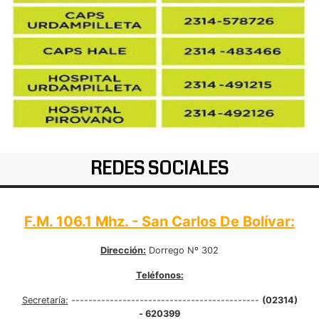
REDES SOCIALES
F.M. 106.1 Mhz. - San Carlos De Bolívar:
Dirección:
Dorrego Nº 302
Teléfonos:
Secretaría:
--------------------------------------------
(02314)
- 620399