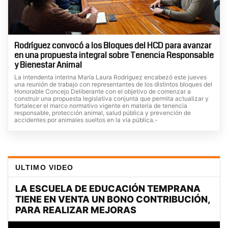
Rodríguez convocó a los Bloques del HCD para avanzar
en una propuesta integral sobre Tenencia Responsable
y Bienestar Animal
La intendenta interina María Laura Rodríguez encabezó este jueves
una reunión de trabajo con representantes de los distintos bloques del
Honorable Concejo Deliberante con el objetivo de comenzar a
construir una propuesta legislativa conjunta que permita actualizar y
fortalecer el marco normativo vigente en materia de tenencia
responsable, protección animal, salud pública y prevención de
accidentes por animales sueltos en la vía pública.-
ULTIMO VIDEO