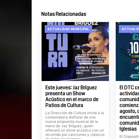
Notas Relacionadas
ACTUALIDAD MUNICIPAL
ACTUALID
Este jueves: Jaz Bríguez
El DTC c
presenta un Show
actividad
Acústico en el marco de
comunida
Patios de Cultura
comienza
agosto, 
La Dirección de Cultura invita a la
encuentr
comunidad a disfrutar de una
nueva propuesta musical de la
comunid
mano de Jaz Bríguez, quien
Iglesias
ofrecerá un show acústico con un
recorrido por canciones y clásicos
El Dispositi
de todos los tiempos.-