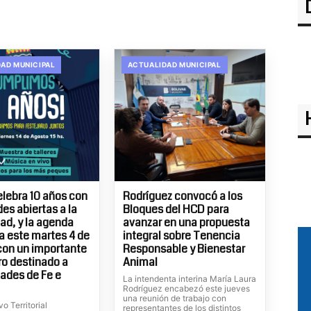
AD MUNICIPAL
ACTUALIDAD MUNICIPAL
elebra 10 años con
Rodríguez convocó a los
es abiertas a la
Bloques del HCD para
d, y la agenda
avanzar en una propuesta
 este martes 4 de
integral sobre Tenencia
con un importante
Responsable y Bienestar
o destinado a
Animal
ades de Fe e
La intendenta interina María Laura
Rodríguez encabezó este jueves
una reunión de trabajo con
vo Territorial
representantes de los distintos