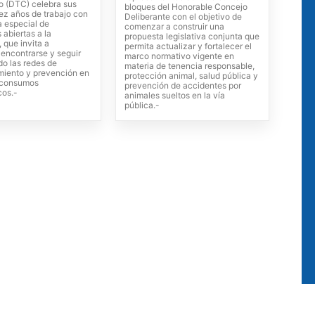
o (DTC) celebra sus
bloques del Honorable Concejo
ez años de trabajo con
Deliberante con el objetivo de
 especial de
comenzar a construir una
 abiertas a la
propuesta legislativa conjunta que
 que invita a
permita actualizar y fortalecer el
, encontrarse y seguir
marco normativo vigente en
do las redes de
materia de tenencia responsable,
iento y prevención en
protección animal, salud pública y
s consumos
prevención de accidentes por
cos.-
animales sueltos en la vía
pública.-