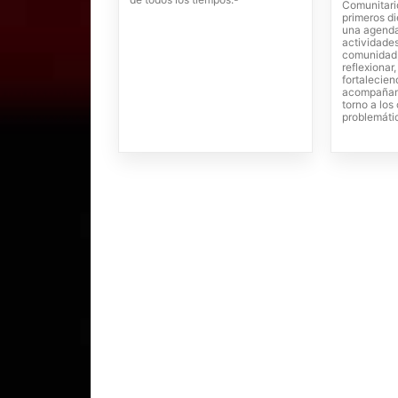
Comunitari
primeros di
una agenda
actividades
comunidad,
reflexionar
fortalecien
acompañam
torno a lo
problemáti