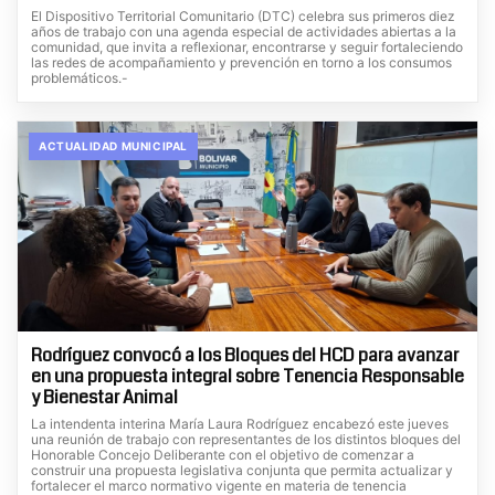
El Dispositivo Territorial Comunitario (DTC) celebra sus primeros diez
años de trabajo con una agenda especial de actividades abiertas a la
comunidad, que invita a reflexionar, encontrarse y seguir fortaleciendo
las redes de acompañamiento y prevención en torno a los consumos
problemáticos.-
ACTUALIDAD MUNICIPAL
Rodríguez convocó a los Bloques del HCD para avanzar
en una propuesta integral sobre Tenencia Responsable
y Bienestar Animal
La intendenta interina María Laura Rodríguez encabezó este jueves
una reunión de trabajo con representantes de los distintos bloques del
Honorable Concejo Deliberante con el objetivo de comenzar a
construir una propuesta legislativa conjunta que permita actualizar y
fortalecer el marco normativo vigente en materia de tenencia