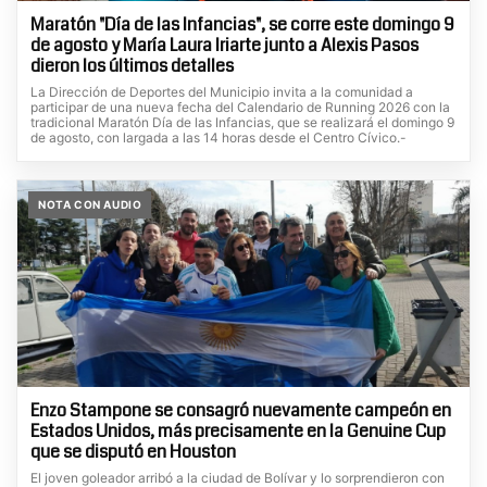
Maratón "Día de las Infancias", se corre este domingo 9
de agosto y María Laura Iriarte junto a Alexis Pasos
dieron los últimos detalles
La Dirección de Deportes del Municipio invita a la comunidad a
participar de una nueva fecha del Calendario de Running 2026 con la
tradicional Maratón Día de las Infancias, que se realizará el domingo 9
de agosto, con largada a las 14 horas desde el Centro Cívico.-
NOTA CON AUDIO
Enzo Stampone se consagró nuevamente campeón en
Estados Unidos, más precisamente en la Genuine Cup
que se disputó en Houston
El joven goleador arribó a la ciudad de Bolívar y lo sorprendieron con