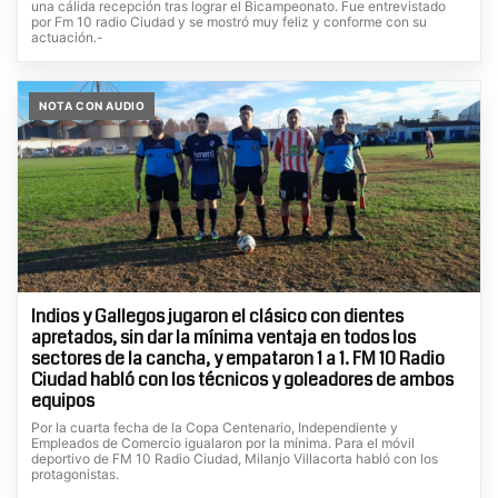
una cálida recepción tras lograr el Bicampeonato. Fue entrevistado
por Fm 10 radio Ciudad y se mostró muy feliz y conforme con su
actuación.-
NOTA CON AUDIO
Indios y Gallegos jugaron el clásico con dientes
apretados, sin dar la mínima ventaja en todos los
sectores de la cancha, y empataron 1 a 1. FM 10 Radio
Ciudad habló con los técnicos y goleadores de ambos
equipos
Por la cuarta fecha de la Copa Centenario, Independiente y
Empleados de Comercio igualaron por la mínima. Para el móvil
deportivo de FM 10 Radio Ciudad, Milanjo Villacorta habló con los
protagonistas.