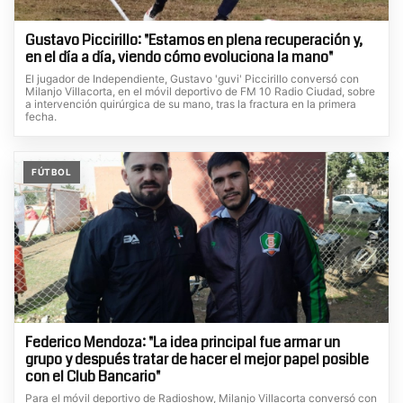
Gustavo Piccirillo: "Estamos en plena recuperación y,
en el día a día, viendo cómo evoluciona la mano"
El jugador de Independiente, Gustavo 'guvi' Piccirillo conversó con
Milanjo Villacorta, en el móvil deportivo de FM 10 Radio Ciudad, sobre
a intervención quirúrgica de su mano, tras la fractura en la primera
fecha.
FÚTBOL
Federico Mendoza: "La idea principal fue armar un
grupo y después tratar de hacer el mejor papel posible
con el Club Bancario"
Para el móvil deportivo de Radioshow, Milanjo Villacorta conversó con