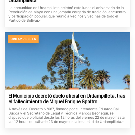
Urdampilleta
La comunidad de Urdampilleta celebró este lunes el aniversario de la
Revolución de Mayo con una jornada cargada de tradición, encuentro
y participación popular, que reunió a vecinos y vecinas de todo el
Partido de Bolívar.-
URDAMPILLETA
El Municipio decretó duelo oficial en Urdampilleta, tras
el fallecimiento de Miguel Enrique Spaltro
A través del Decreto N°687, firmado por el intendente Eduardo Bali
Bucca y el Secretario de Legal y Técnica Marcos Beorlegui, se
dispuso duelo oficial desde las 12 horas del viernes 22 de mayo hasta
las 12 horas del sábado 23 de mayo en la localidad de Urdampilleta.-