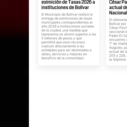
eximición de Tasas 2026 a
César Pa
instituciones de Bolívar
actual de
Nacional
El Municipio de Bolívar realizó la
entrega de eximiciones de tasas
El referente
municipales correspondientes al
Bolívar por
año 2026 a instituciones sociales
César Pach
de la ciudad, una medida que
seccional d
representa un ahorro superior a los
Pablo Di S
5 millones de pesos y que
encuentro c
permitirá que esos recursos
1° de Viali
vuelvan directamente a las
Augusto, pa
entidades para ser destinados a
actual de 
obras, servicios y mejoras en
205 y 226, 
beneficio de la comunidad.-
la Séptima 