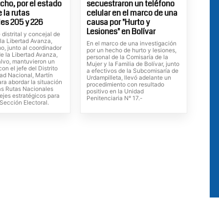
cho, por el estado
secuestraron un teléfono
 la rutas
celular en el marco de una
es 205 y 226
causa por "Hurto y
Lesiones" en Bolívar
 distrital y concejal de
 la Libertad Avanza,
En el marco de una investigación
o, junto al coordinador
por un hecho de hurto y lesiones,
e la Libertad Avanza,
personal de la Comisaría de la
alvo, mantuvieron un
Mujer y la Familia de Bolívar, junto
on el jefe del Distrito
a efectivos de la Subcomisaría de
dad Nacional, Martín
Urdampilleta, llevó adelante un
ra abordar la situación
procedimiento con resultado
las Rutas Nacionales
positivo en la Unidad
ejes estratégicos para
Penitenciaria N° 17.-
Sección Electoral.