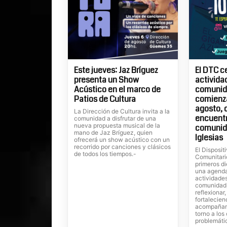
Este jueves: Jaz Bríguez
El DTC c
presenta un Show
actividad
Acústico en el marco de
comunida
Patios de Cultura
comienza
agosto, 
La Dirección de Cultura invita a la
encuentr
comunidad a disfrutar de una
nueva propuesta musical de la
comunid
mano de Jaz Bríguez, quien
Iglesias
ofrecerá un show acústico con un
recorrido por canciones y clásicos
El Dispositi
de todos los tiempos.-
Comunitari
primeros di
una agenda
actividades
comunidad,
reflexionar
fortalecien
acompañam
torno a lo
problemáti