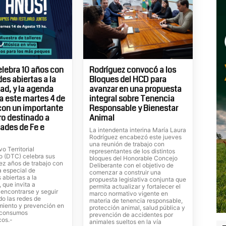
elebra 10 años con
Rodríguez convocó a los
es abiertas a la
Bloques del HCD para
d, y la agenda
avanzar en una propuesta
 este martes 4 de
integral sobre Tenencia
con un importante
Responsable y Bienestar
o destinado a
Animal
ades de Fe e
La intendenta interina María Laura
Rodríguez encabezó este jueves
una reunión de trabajo con
vo Territorial
representantes de los distintos
o (DTC) celebra sus
bloques del Honorable Concejo
ez años de trabajo con
Deliberante con el objetivo de
 especial de
comenzar a construir una
 abiertas a la
propuesta legislativa conjunta que
 que invita a
permita actualizar y fortalecer el
, encontrarse y seguir
marco normativo vigente en
do las redes de
materia de tenencia responsable,
iento y prevención en
protección animal, salud pública y
s consumos
prevención de accidentes por
cos.-
animales sueltos en la vía