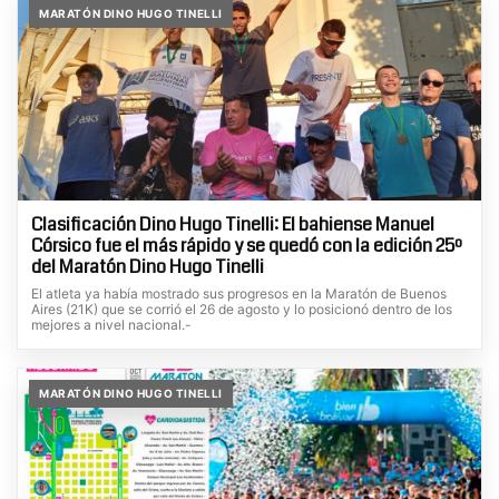
MARATÓN DINO HUGO TINELLI
Clasificación Dino Hugo Tinelli: El bahiense Manuel
Córsico fue el más rápido y se quedó con la edición 25º
del Maratón Dino Hugo Tinelli
El atleta ya había mostrado sus progresos en la Maratón de Buenos
Aires (21K) que se corrió el 26 de agosto y lo posicionó dentro de los
mejores a nivel nacional.-
MARATÓN DINO HUGO TINELLI