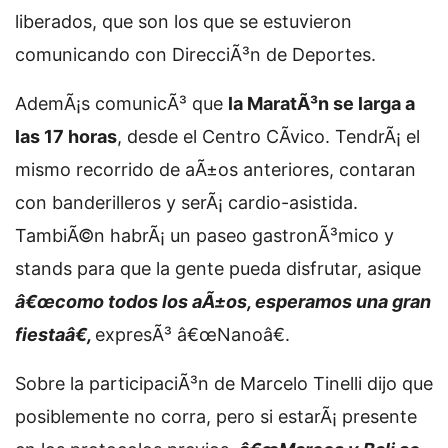
liberados, que son los que se estuvieron
comunicando con DirecciÃ³n de Deportes.
AdemÃ¡s comunicÃ³ que
la MaratÃ³n se larga a
las 17 horas
, desde el Centro CÃ­vico. TendrÃ¡ el
mismo recorrido de aÃ±os anteriores, contaran
con banderilleros y serÃ¡ cardio-asistida.
TambiÃ©n habrÃ¡ un paseo gastronÃ³mico y
stands para que la gente pueda disfrutar, asique
â€œcomo todos los aÃ±os, esperamos una gran
fiestaâ€,
expresÃ³ â€œNanoâ€.
Sobre la participaciÃ³n de Marcelo Tinelli dijo que
posiblemente no corra, pero si estarÃ¡ presente