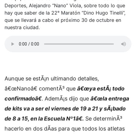
Deportes, Alejandro “Nano” Viola, sobre todo lo que
hay que saber de la 22° Maratón “Dino Hugo Tinelli”,
que se llevará a cabo el próximo 30 de octubre en
nuestra ciudad.
Aunque se estÃ¡n ultimando detalles,
â€œNanoâ€ comentÃ³ que
â€œya estÃ¡ todo
confirmadoâ€
. AdemÃ¡s dijo que
â€œla entrega
de kits va a ser el viernes de 19 a 21 y sÃ¡bado
de 8 a 15, en la Escuela Nº1â€.
Se determinÃ³
hacerlo en dos dÃ­as para que todos los atletas