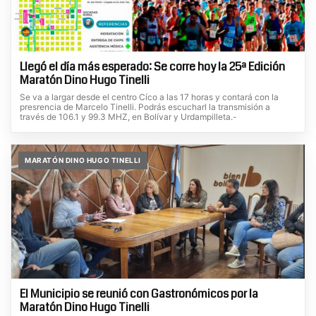
Llegó el día más esperado: Se corre hoy la 25ª Edición
Maratón Dino Hugo Tinelli
Se va a largar desde el centro Cíco a las 17 horas y contará con la
presrencia de Marcelo Tinelli. Podrás escucharl la transmisión a
través de 106.1 y 99.3 MHZ, en Bolívar y Urdampilleta.-
MARATÓN DINO HUGO TINELLI
El Municipio se reunió con Gastronómicos por la
Maratón Dino Hugo Tinelli