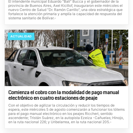
El intendente municipal Eduardo "Bali" Bucca y el gobernador de la
provincia de Buenos Aires, Axel Kicillof, inauguraron este miércoles el
nuevo Centro de Salud "Dr. Ramón Carrillo", una obra estratégica que
fortalece la atención primaria y amplía la capacidad de respuesta del
sistema sanitario de Bolívar.-
ACTUALIDAD
Comienza el cobro con la modalidad de pago manual
electrónico en cuatro estaciones de peaje
Con el objetivo de agilizar la circulación y reducir los tiempos de
espera, este miércoles 5 de agosto comenzarán a funcionar los tótems
para el pago manual electrónico en los peajes Riccheri, sentido
ascendente; Tristán Suárez, en la autopista Ezeiza -Cañuelas; Hinojo,
en la ruta nacional 226; y Uribelarrea, en la ruta nacional 205.-