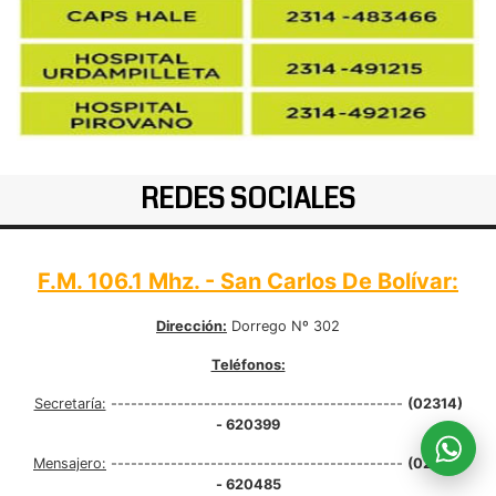
REDES SOCIALES
F.M. 106.1 Mhz. - San Carlos De Bolívar:
Dirección:
Dorrego Nº 302
Teléfonos:
Secretaría:
--------------------------------------------
(02314)
- 620399
Mensajero:
--------------------------------------------
(02314)
- 620485