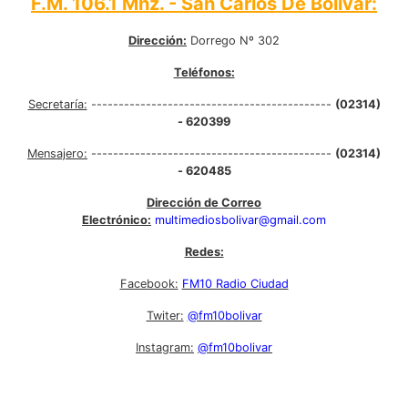
F.M. 106.1 Mhz. - San Carlos De Bolívar:
Dirección:
Dorrego Nº 302
Teléfonos:
Secretaría:
--------------------------------------------
(02314)
- 620399
Mensajero:
--------------------------------------------
(02314)
- 620485
Dirección de Correo
Electrónico:
multimediosbolivar@gmail.com
Redes:
Facebook:
FM10 Radio Ciudad
Twiter:
@fm10bolivar
Instagram:
@fm10bolivar