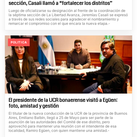
sección, Casali llamó a “fortalecer los distritos”
Luego de oficializarse su designación al frente de la coordinación de
la séptima sección de La Libertad Avanza, Jeremías Casali se expresó
a través de sus redes sociales para agradecer el nombramiento y
remarcar el compromiso con el que encara la nueva etapa.-
POLITICA
El presidente de la UCR bonaerense visitó a Egüen:
foto, amistad y gestión
El titular de la nueva conducción de la UCR de la provincia de Buenos
Aires, Emiliano Balbín, llegó a 25 de Mayo para ser parte de la
asunción de las autoridades del Comité de ese distrito, pero
aprovechó para mantener una reunión con el intendente de esa
localidad, Ramiro Egüen, con quien mantiene una amistad.-