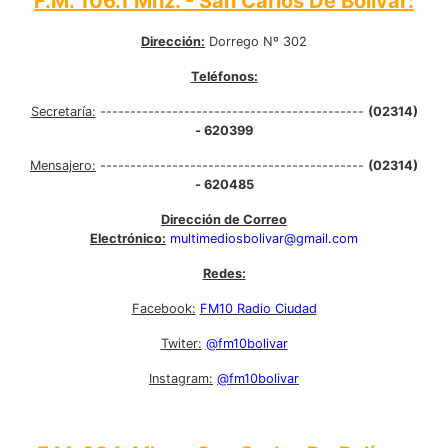
F.M. 106.1 Mhz. - San Carlos De Bolívar:
Dirección:
Dorrego Nº 302
Teléfonos:
Secretaría:
--------------------------------------------
(02314)
- 620399
Mensajero:
--------------------------------------------
(02314)
- 620485
Dirección de Correo
Electrónico:
multimediosbolivar@gmail.com
Redes:
Facebook:
FM10 Radio Ciudad
Twiter:
@fm10bolivar
Instagram:
@fm10bolivar