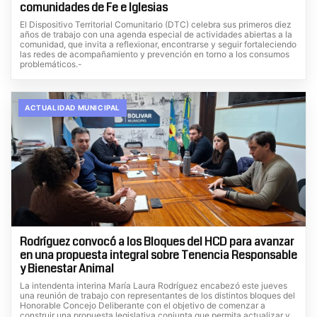
comunidades de Fe e Iglesias
El Dispositivo Territorial Comunitario (DTC) celebra sus primeros diez
años de trabajo con una agenda especial de actividades abiertas a la
comunidad, que invita a reflexionar, encontrarse y seguir fortaleciendo
las redes de acompañamiento y prevención en torno a los consumos
problemáticos.-
ACTUALIDAD MUNICIPAL
Rodríguez convocó a los Bloques del HCD para avanzar
en una propuesta integral sobre Tenencia Responsable
y Bienestar Animal
La intendenta interina María Laura Rodríguez encabezó este jueves
una reunión de trabajo con representantes de los distintos bloques del
Honorable Concejo Deliberante con el objetivo de comenzar a
construir una propuesta legislativa conjunta que permita actualizar y