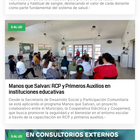
voluntaria y habitual de sangre, destacando el valor de cada donante
como parte fundamental del sistema de salud.-
SALUD
Manos que Salvan: RCP y Primeros Auxilios en
instituciones educativas
Desde la Secretaría de Desarrollo Social y Participación Comunitaria
se está aplicando el programa Manos que Salvan, un proyecto
colaborativo entre el Municipio, la Cooperativa Eléctrica y Coopemed,
que busca promover la seguridad y el bienestar en el entorno escolar
a través de la capacitación en RCP y primeros auxilios.-
SALUD