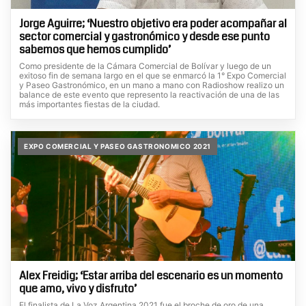
Jorge Aguirre; ‘Nuestro objetivo era poder acompañar al
sector comercial y gastronómico y desde ese punto
sabemos que hemos cumplido’
Como presidente de la Cámara Comercial de Bolívar y luego de un
exitoso fin de semana largo en el que se enmarcó la 1° Expo Comercial
y Paseo Gastronómico, en un mano a mano con Radioshow realizo un
balance de este evento que represento la reactivación de una de las
más importantes fiestas de la ciudad.
EXPO COMERCIAL Y PASEO GASTRONOMICO 2021
Alex Freidig; ‘Estar arriba del escenario es un momento
que amo, vivo y disfruto’
El finalista de La Voz Argentina 2021 fue el broche de oro de una