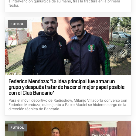
a intervención quirúrgica de su mano, tras la fractura en la primera
fecha.
FÚTBOL
Federico Mendoza: "La idea principal fue armar un
grupo y después tratar de hacer el mejor papel posible
con el Club Bancario"
Para el móvil deportivo de Radioshow, Milanjo Villacorta conversó con
Federico Mendoza, quien junto a Pablo Maciel se hicieron cargo de la
dirección técnica de Bancario.
FÚTBOL