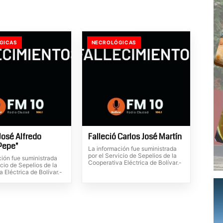
GICAS
NECROLÓGICAS
José Alfredo
Falleció Carlos José Martín
"Pepe"
La información fue suministrada
por el Servicio de Sepelios de la
ción fue suministrada
Cooperativa Eléctrica de Bolívar.-
icio de Sepelios de la
 Eléctrica de Bolívar.-