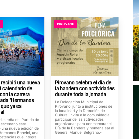
O
PIROVANO
 recibió una nueva
Pirovano celebra el día de
l calendario de
la bandera con actividades
con la carrera
durante toda la jornada
ada "Hermanos
La Delegación Municipal de
 que ya es
Pirovano, junto a instituciones de
la localidad y la Dirección de
nal
Cultura, invita a la comunidad a
participar de las actividades
d sureña del Partido de
organizadas para conmemorar el
e escenario este
Día de la Bandera y homenajear al
 una nueva edición de
General Manuel Belgrano.-
 Hermanos Bonvini, una
petencias que integra