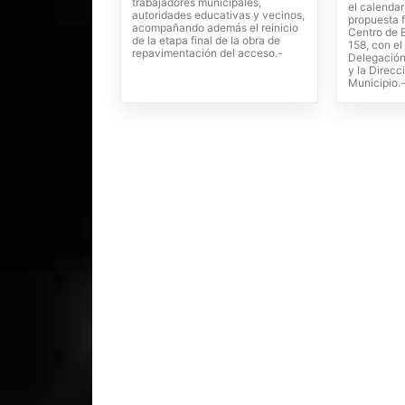
trabajadores municipales,
el calendar
autoridades educativas y vecinos,
propuesta 
acompañando además el reinicio
Centro de 
de la etapa final de la obra de
158, con e
repavimentación del acceso.-
Delegación
y la Direcc
Municipio.