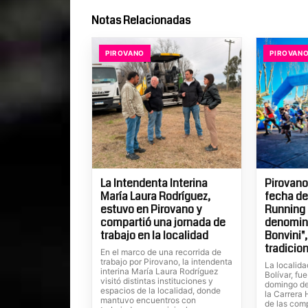
Notas Relacionadas
PIROVANO
PIROVAN
La Intendenta Interina
Pirovano
María Laura Rodríguez,
fecha de
estuvo en Pirovano y
Running 
compartió una jornada de
denomin
trabajo en la localidad
Bonvini",
tradicio
En el marco de una recorrida de
trabajo por Pirovano, la intendenta
La localida
interina María Laura Rodríguez
Bolívar, fu
visitó distintas instituciones y
domingo de
espacios de la localidad, donde
la Carrera
mantuvo encuentros con
de las com