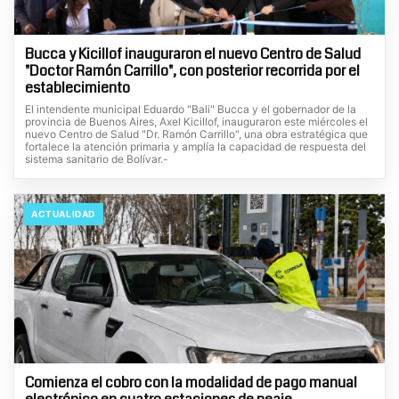
Bucca y Kicillof inauguraron el nuevo Centro de Salud
"Doctor Ramón Carrillo", con posterior recorrida por el
establecimiento
El intendente municipal Eduardo "Bali" Bucca y el gobernador de la
provincia de Buenos Aires, Axel Kicillof, inauguraron este miércoles el
nuevo Centro de Salud "Dr. Ramón Carrillo", una obra estratégica que
fortalece la atención primaria y amplía la capacidad de respuesta del
sistema sanitario de Bolívar.-
ACTUALIDAD
Comienza el cobro con la modalidad de pago manual