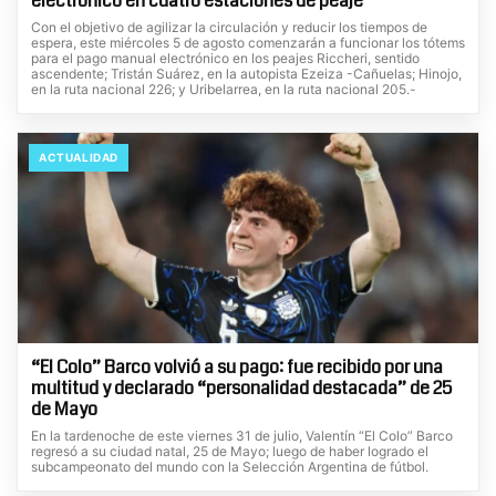
electrónico en cuatro estaciones de peaje
Con el objetivo de agilizar la circulación y reducir los tiempos de
espera, este miércoles 5 de agosto comenzarán a funcionar los tótems
para el pago manual electrónico en los peajes Riccheri, sentido
ascendente; Tristán Suárez, en la autopista Ezeiza -Cañuelas; Hinojo,
en la ruta nacional 226; y Uribelarrea, en la ruta nacional 205.-
ACTUALIDAD
“El Colo” Barco volvió a su pago: fue recibido por una
multitud y declarado “personalidad destacada” de 25
de Mayo
En la tardenoche de este viernes 31 de julio, Valentín “El Colo” Barco
regresó a su ciudad natal, 25 de Mayo; luego de haber logrado el
subcampeonato del mundo con la Selección Argentina de fútbol.