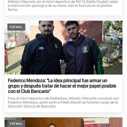
Milanjo Villacorta, en el móvil deportivo de FM 10 Radio Ciudad, sobre
a intervención quirúrgica de su mano, tras la fractura en la primera
fecha.
FÚTBOL
Federico Mendoza: "La idea principal fue armar un
grupo y después tratar de hacer el mejor papel posible
con el Club Bancario"
Para el móvil deportivo de Radioshow, Milanjo Villacorta conversó con
Federico Mendoza, quien junto a Pablo Maciel se hicieron cargo de la
dirección técnica de Bancario.
FÚTBOL