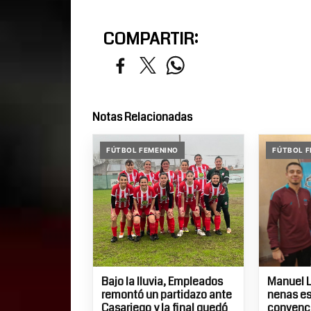
COMPARTIR:
Notas Relacionadas
FÚTBOL FEMENINO
FÚTBOL F
Bajo la lluvia, Empleados
Manuel L
remontó un partidazo ante
nenas e
Casariego y la final quedó
convenci