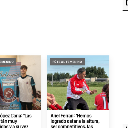
EMENINO
FÚTBOL FEMENINO
ópez Coria: "Las
Ariel Ferrari: "Hemos
stán muy
logrado estar a la altura,
das y a su vez
ser competitivos, las