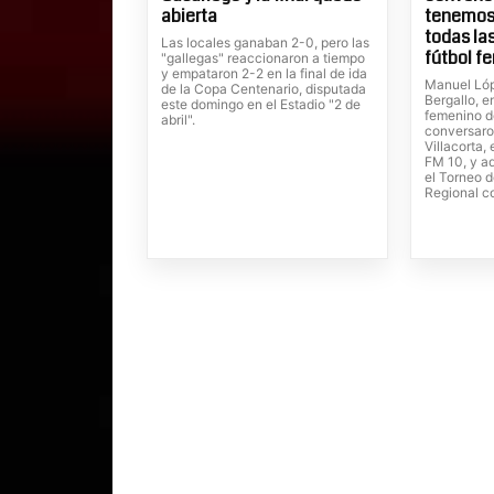
abierta
tenemos 
todas la
Las locales ganaban 2-0, pero las
fútbol f
"gallegas" reaccionaron a tiempo
y empataron 2-2 en la final de ida
Manuel Lóp
de la Copa Centenario, disputada
Bergallo, e
este domingo en el Estadio "2 de
femenino d
abril".
conversaro
Villacorta,
FM 10, y a
el Torneo d
Regional co