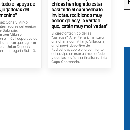
todo el apoyo de
chicas han logrado estar
s jugadoras del
casi todo el campeonato
emenino"
invictas, recibiendo muy
pocos goles y, la verdad
ez Coria y Mirko
que, están muy motivadas"
ntrenadores del equipo
e Balonpié,
El director técnico de las
n con Milanjo
"gallegas", Ariel Ferrari, mantuvo
 en el móvil deportivo de
una charla con Milanjo Villacorta,
delantaron que jugarán
en el móvil deportivo de
e la Unión Deportiva
Radioshow, sobre el crecimiento
n la categoría Sub 13.
del equipo en este último período
y que las llevó a ser finalistas de la
Copa Centenario.