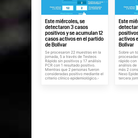
Este miércoles, se
Este mié
detectaron 3 casos
detectar
positivos y se acumulan 12
positivo
casos activos en el partido
activos e
de Bolívar
Bolívar
Se procesaron 22 muestras en la
Sobre un t
jornada, 5 a través de Testeos
procesadas,
Rápido sin positivos y 17 análisis
rápido con 
PCR con 1 resultado positivo.
análisis de
Mientras que 2 personas fueron
más 2 cons
consideradas positivo mediante el
Nexo Epidem
criterio clínico epidemiológico.-
tercera jor