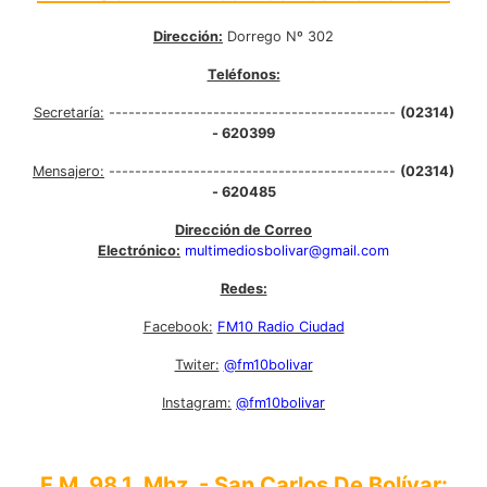
Dirección:
Dorrego Nº 302
Teléfonos:
Secretaría:
--------------------------------------------
(02314)
- 620399
Mensajero:
--------------------------------------------
(02314)
- 620485
Dirección de Correo
Electrónico:
multimediosbolivar@gmail.com
Redes:
Facebook:
FM10 Radio Ciudad
Twiter:
@fm10bolivar
Instagram:
@fm10bolivar
F.M. 98.1 Mhz. - San Carlos De Bolívar: