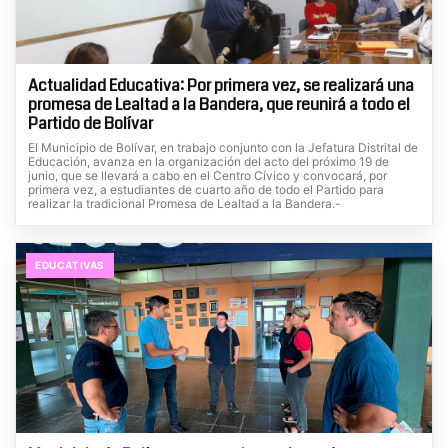
Actualidad Educativa: Por primera vez, se realizará una
promesa de Lealtad a la Bandera, que reunirá a todo el
Partido de Bolívar
El Municipio de Bolívar, en trabajo conjunto con la Jefatura Distrital de
Educación, avanza en la organización del acto del próximo 19 de
junio, que se llevará a cabo en el Centro Cívico y convocará, por
primera vez, a estudiantes de cuarto año de todo el Partido para
realizar la tradicional Promesa de Lealtad a la Bandera.-
EDUCATIVAS