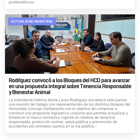
problemáticos.-
ACTUALIDAD MUNICIPAL
Rodríguez convocó a los Bloques del HCD para avanzar
en una propuesta integral sobre Tenencia Responsable
y Bienestar Animal
La intendenta interina María Laura Rodríguez encabezó este jueves
una reunión de trabajo con representantes de los distintos bloques del
Honorable Concejo Deliberante con el objetivo de comenzar a
construir una propuesta legislativa conjunta que permita actualizar y
fortalecer el marco normativo vigente en materia de tenencia
responsable, protección animal, salud pública y prevención de
accidentes por animales sueltos en la vía pública.-