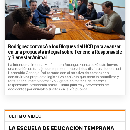
Rodríguez convocó a los Bloques del HCD para avanzar
en una propuesta integral sobre Tenencia Responsable
y Bienestar Animal
La intendenta interina María Laura Rodríguez encabezó este jueves
una reunión de trabajo con representantes de los distintos bloques del
Honorable Concejo Deliberante con el objetivo de comenzar a
construir una propuesta legislativa conjunta que permita actualizar y
fortalecer el marco normativo vigente en materia de tenencia
responsable, protección animal, salud pública y prevención de
accidentes por animales sueltos en la vía pública.-
ULTIMO VIDEO