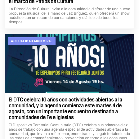
el marco de Patios de Cultura
La Dirección de Cultura invita a la comunidad a disfrutar de una nueva
propuesta musical de la mano de Jaz Bríguez, quien ofrecerá un show
acústico con un recorrido por canciones y clásicos de todos los
tiempos.-
ACTUALIDAD MUNICIPAL
El DTC celebra 10 años con actividades abiertas a la
comunidad, y la agenda comienza este martes 4 de
agosto, con un importante encuentro destinado a
comunidades de Fe e Iglesias
El Dispositivo Territorial Comunitario (DTC) celebra sus primeros diez
años de trabajo con una agenda especial de actividades abiertas a la
comunidad, que invita a reflexionar, encontrarse y seguir fortaleciendo
las redes de acompañamiento y prevención en torno a los consumos