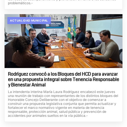
problemáticos.-
ACTUALIDAD MUNICIPAL
Rodríguez convocó a los Bloques del HCD para avanzar
en una propuesta integral sobre Tenencia Responsable
y Bienestar Animal
La intendenta interina María Laura Rodríguez encabezó este jueves
una reunión de trabajo con representantes de los distintos bloques del
Honorable Concejo Deliberante con el objetivo de comenzar a
construir una propuesta legislativa conjunta que permita actualizar y
fortalecer el marco normativo vigente en materia de tenencia
responsable, protección animal, salud pública y prevención de
accidentes por animales sueltos en la vía pública.-