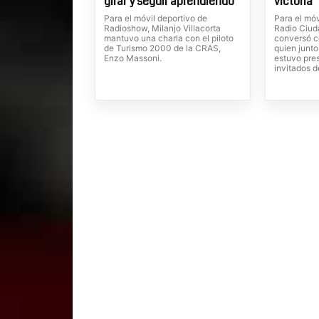
girar y seguir aprendiendo"
victoria"
Para el móvil deportivo de
Para el mó
Radioshow, Milanjo Villacorta
Radio Ciuda
mantuvo una charla con el piloto
conversó c
de Turismo 2000 de la CRAS,
quien junto
Enzo Massoni.
estuvo pres
invitados d