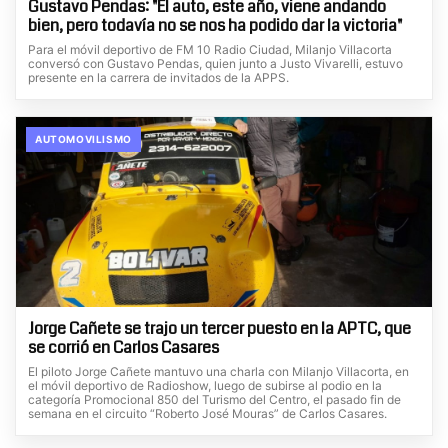
Gustavo Pendas: "El auto, este año, viene andando
bien, pero todavía no se nos ha podido dar la victoria"
Para el móvil deportivo de FM 10 Radio Ciudad, Milanjo Villacorta
conversó con Gustavo Pendas, quien junto a Justo Vivarelli, estuvo
presente en la carrera de invitados de la APPS.
AUTOMOVILISMO
Jorge Cañete se trajo un tercer puesto en la APTC, que
se corrió en Carlos Casares
El piloto Jorge Cañete mantuvo una charla con Milanjo Villacorta, en
el móvil deportivo de Radioshow, luego de subirse al podio en la
categoría Promocional 850 del Turismo del Centro, el pasado fin de
semana en el circuito “Roberto José Mouras” de Carlos Casares.