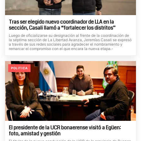
Tras ser elegido nuevo coordinador de LLA en la
sección, Casali llamó a “fortalecer los distritos”
Luego de oficializarse su designación al frente de la coordinación de
la séptima sección de La Libertad Avanza, Jeremías Casali se expresó
a través de sus redes sociales para agradecer el nombramiento y
remarcar el compromiso con el que encara la nueva etapa.-
POLITICA
El presidente de la UCR bonaerense visitó a Egüen:
foto, amistad y gestión