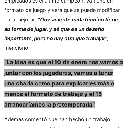
Empleados es el último campeón, ya tiene un
formato de juego y verá que se puede modificar
para mejorar.
“Obviamente cada técnico tiene
su forma de jugar, y sé que es un desafío
importante, pero no hay otra que trabajar”,
mencionó.
“La idea es que el 10 de enero nos vamos a
juntar con los jugadores, vamos a tener
una charla como para explicarles más o
menos el formato de trabajo y el 15
arrancaríamos la pretemporada”
Además comentó que han hecho un trabajo