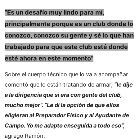
“Es un desafío muy lindo para mí,
principalmente porque es un club donde lo
conozco, conozco su gente y sé lo que han
trabajado para que este club esté donde
esté ahora en este momento”
Sobre el cuerpo técnico que lo va a acompañar
comentó que lo están tratando de armar,
“le dije
a la dirigencia que si era con gente del club,
mucho mejor”. “Le di la opción de que ellos
eligieran al Preparador Físico y al Ayudante de
Campo. Yo me adapto enseguida a todo eso”,
agregó Ramón.