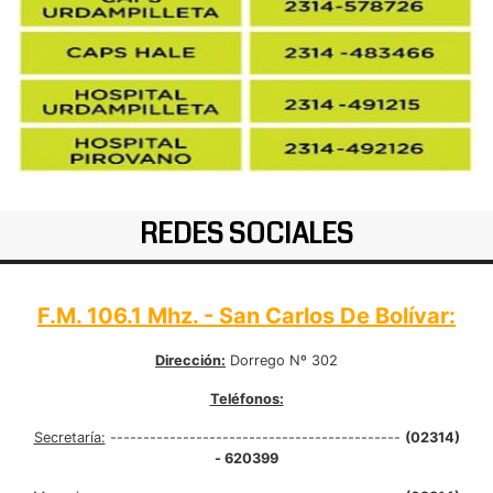
REDES SOCIALES
F.M. 106.1 Mhz. - San Carlos De Bolívar:
Dirección:
Dorrego Nº 302
Teléfonos:
Secretaría:
--------------------------------------------
(02314)
- 620399