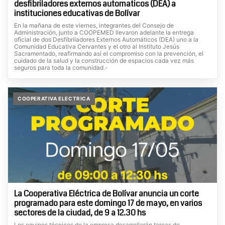
desfibriladores externos automaticos (DEA) a
instituciones educativas de Bolívar
En la mañana de este viernes, integrantes del Consejo de
Administración, junto a COOPEMED llevaron adelante la entrega
oficial de dos Desfibriladores Externos Automáticos (DEA) uno a la
Comunidad Educativa Cervantes y el otro al Instituto Jesús
Sacramentado, reafirmando así el compromiso con la prevención, el
cuidado de la salud y la construcción de espacios cada vez más
seguros para toda la comunidad.-
COOPERATIVA ELECTRICA
La Cooperativa Eléctrica de Bolívar anuncia un corte
programado para este domingo 17 de mayo, en varios
sectores de la ciudad, de 9 a 12.30 hs
Los equipos técnicos de la empresa desarrollarán tareas de