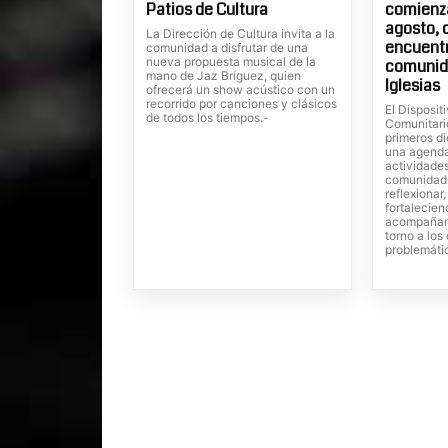
Patios de Cultura
comienza
agosto, 
La Dirección de Cultura invita a la
encuentr
comunidad a disfrutar de una
nueva propuesta musical de la
comunid
mano de Jaz Bríguez, quien
Iglesias
ofrecerá un show acústico con un
recorrido por canciones y clásicos
El Dispositi
de todos los tiempos.-
Comunitari
primeros di
una agenda
actividades
comunidad,
reflexionar
fortalecien
acompañam
torno a lo
problemáti