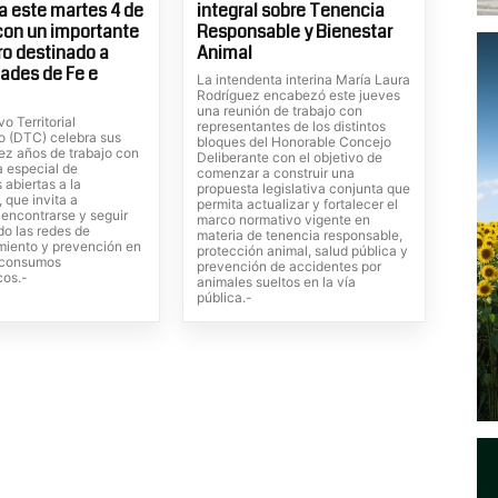
 este martes 4 de
integral sobre Tenencia
con un importante
Responsable y Bienestar
o destinado a
Animal
ades de Fe e
La intendenta interina María Laura
Rodríguez encabezó este jueves
una reunión de trabajo con
vo Territorial
representantes de los distintos
o (DTC) celebra sus
bloques del Honorable Concejo
ez años de trabajo con
Deliberante con el objetivo de
 especial de
comenzar a construir una
 abiertas a la
propuesta legislativa conjunta que
 que invita a
permita actualizar y fortalecer el
, encontrarse y seguir
marco normativo vigente en
do las redes de
materia de tenencia responsable,
iento y prevención en
protección animal, salud pública y
s consumos
prevención de accidentes por
cos.-
animales sueltos en la vía
pública.-