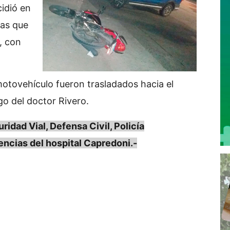
idió en
tas que
, con
otovehículo fueron trasladados hacia el
o del doctor Rivero.
ridad Vial, Defensa Civil, Policía
encias del hospital Capredoni.-