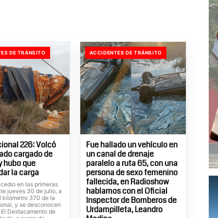
ES DE TRÁNSITO
ACCIDENTES DE TRÁNSITO
ional 226: Volcó
Fue hallado un vehículo en
ado cargado de
un canal de drenaje
 y hubo que
paralelo a ruta 65, con una
dar la carga
persona de sexo femenino
fallecida, en Radioshow
cedio en las primeras
hablamos con el Oficial
te jueves 30 de julio, a
el kilómetro 370 de la
Inspector de Bomberos de
ional, y se desconocen
Urdampilleta, Leandro
. El Destacamento de