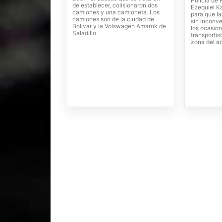
Policía de 
de establecer, colisionaron dos
Ezequiel Ka
camiones y una camioneta. Los
para que la
camiones son de la ciudad de
sin inconve
Bolivar y la Volswagen Amarok de
los ocasion
Saladillo.
transportis
zona del a