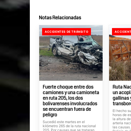
Notas Relacionadas
ACCIDENTES DE TRÁNSITO
ACCIDENT
Fuerte choque entre dos
Ruta Nac
camiones y una camioneta
un acopl
en ruta 205, los dos
gallinas
bolivarenses involucrados
transbor
se encuentran fuera de
El hecho su
peligro
horas de es
la altura d
Sucedió este martes en el
arteria nac
kilómetro 265 de la ruta nacional
las causas
205. Por causas que se trataran