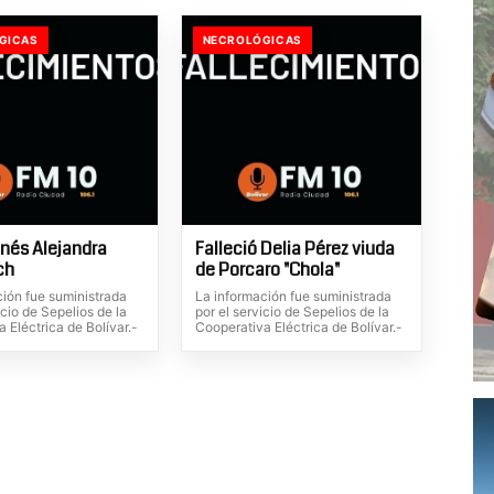
GICAS
NECROLÓGICAS
Inés Alejandra
Falleció Delia Pérez viuda
ch
de Porcaro "Chola"
ción fue suministrada
La información fue suministrada
icio de Sepelios de la
por el servicio de Sepelios de la
 Eléctrica de Bolívar.-
Cooperativa Eléctrica de Bolívar.-