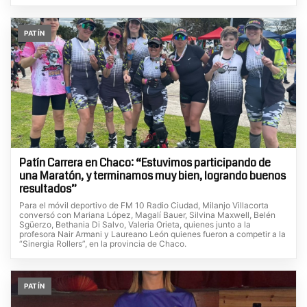
PATÍN
Patín Carrera en Chaco: “Estuvimos participando de
una Maratón, y terminamos muy bien, logrando buenos
resultados”
Para el móvil deportivo de FM 10 Radio Ciudad, Milanjo Villacorta
conversó con Mariana López, Magalí Bauer, Silvina Maxwell, Belén
Sgüerzo, Bethania Di Salvo, Valeria Orieta, quienes junto a la
profesora Nair Armani y Laureano León quienes fueron a competir a la
“Sinergia Rollers”, en la provincia de Chaco.
PATÍN