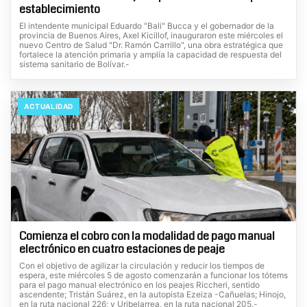
establecimiento
El intendente municipal Eduardo "Bali" Bucca y el gobernador de la
provincia de Buenos Aires, Axel Kicillof, inauguraron este miércoles el
nuevo Centro de Salud "Dr. Ramón Carrillo", una obra estratégica que
fortalece la atención primaria y amplía la capacidad de respuesta del
sistema sanitario de Bolívar.-
ACTUALIDAD
Comienza el cobro con la modalidad de pago manual
electrónico en cuatro estaciones de peaje
Con el objetivo de agilizar la circulación y reducir los tiempos de
espera, este miércoles 5 de agosto comenzarán a funcionar los tótems
para el pago manual electrónico en los peajes Riccheri, sentido
ascendente; Tristán Suárez, en la autopista Ezeiza -Cañuelas; Hinojo,
en la ruta nacional 226; y Uribelarrea, en la ruta nacional 205.-