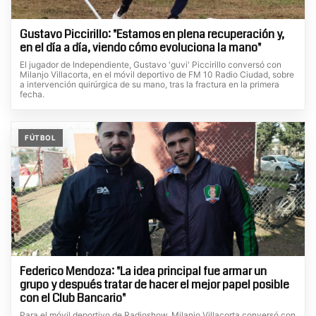
Gustavo Piccirillo: "Estamos en plena recuperación y,
en el día a día, viendo cómo evoluciona la mano"
El jugador de Independiente, Gustavo 'guvi' Piccirillo conversó con
Milanjo Villacorta, en el móvil deportivo de FM 10 Radio Ciudad, sobre
a intervención quirúrgica de su mano, tras la fractura en la primera
fecha.
FÚTBOL
Federico Mendoza: "La idea principal fue armar un
grupo y después tratar de hacer el mejor papel posible
con el Club Bancario"
Para el móvil deportivo de Radioshow, Milanjo Villacorta conversó con